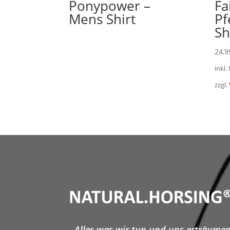
Ponypower –
Fa
Mens Shirt
Pf
Sh
24,
inkl.
zzgl.
„Alles was wir tun und uns erträume