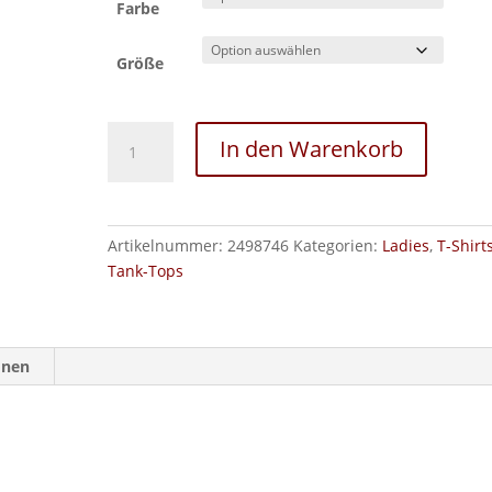
Farbe
Größe
Life
In den Warenkorb
is
better
with
natural.horsing...
Artikelnummer:
2498746
Kategorien:
Ladies
,
T-Shirt
-
Tank-Tops
Ladies
Tank-
Top
Menge
onen