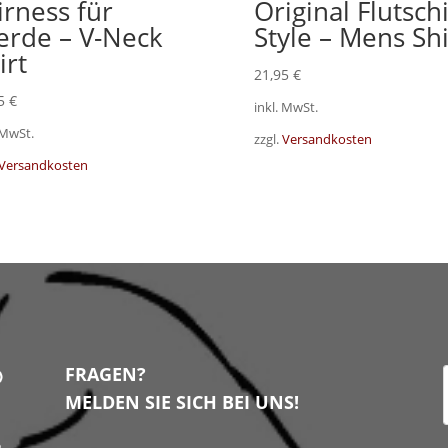
irness für
Original Flutschi
erde – V-Neck
Style – Mens Shi
irt
21,95
€
95
€
inkl. MwSt.
 MwSt.
zzgl.
Versandkosten
Versandkosten
FRAGEN?
MELDEN SIE SICH BEI UNS!
n