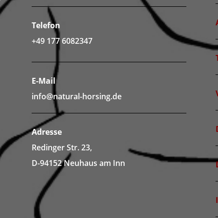
Telefon
+49 177 6082347
E-Mail
info@natural-horsing.de
Adresse
Redinger Str. 23,
D-94152 Neuhaus am Inn