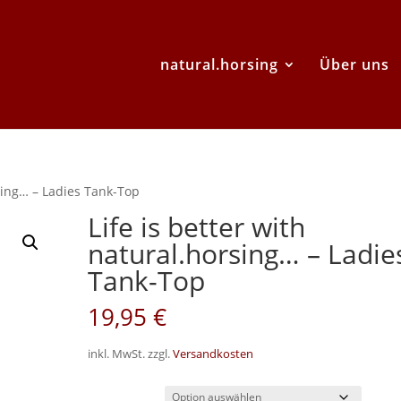
natural.horsing
Über uns
rsing… – Ladies Tank-Top
Life is better with
natural.horsing… – Ladie
Tank-Top
19,95
€
inkl. MwSt.
zzgl.
Versandkosten